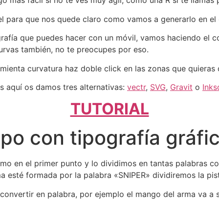
 más fácil si no te ves muy ágil, como una R si te llamas
pel para que nos quede claro como vamos a generarlo en el
ografía que puedes hacer con un móvil, vamos haciendo el 
 curvas también, no te preocupes por eso.
amienta curvatura haz doble click en las zonas que quieras 
s aquí os damos tres alternativas:
vectr
,
SVG
,
Gravit
o
Inks
TUTORIAL
ipo con tipografía gráfic
mo en el primer punto y lo dividimos en tantas palabras
a esté formada por la palabra «SNIPER» dividiremos la pist
onvertir en palabra, por ejemplo el mango del arma va a s