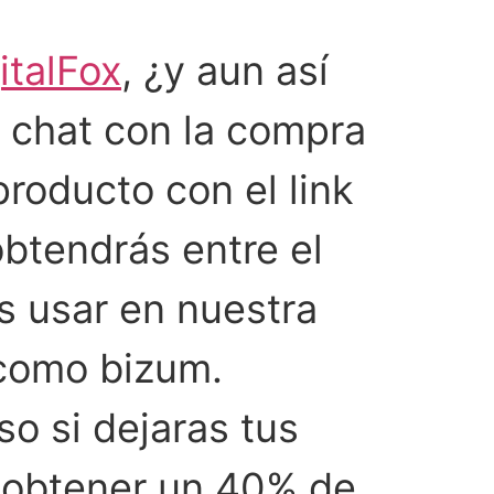
italFox
, ¿y aun así
 chat con la compra
roducto con el link
obtendrás entre el
s usar en nuestra
 como bizum.
o si dejaras tus
s obtener un 40% de