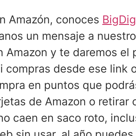
n Amazón, conoces
BigDig
íanos un mensaje a nuestro
n Amazon y te daremos el p
si compras desde ese link 
ompra en puntos que podrá
rjetas de Amazon o retirar
 caen en saco roto, inclus
eb sin usar, al año puede