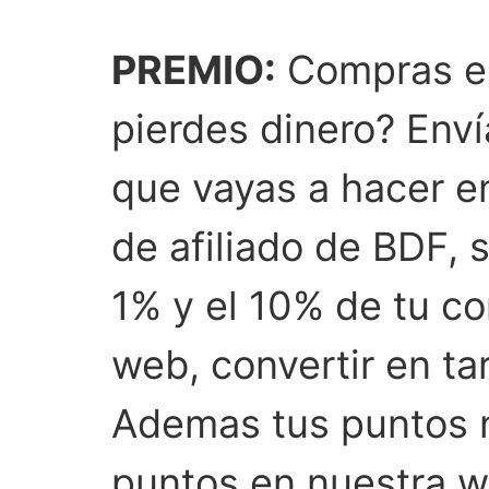
PREMIO:
Compras e
pierdes dinero? Env
que vayas a hacer e
de afiliado de BDF, 
1% y el 10% de tu c
web, convertir en ta
Ademas tus puntos no
puntos en nuestra w